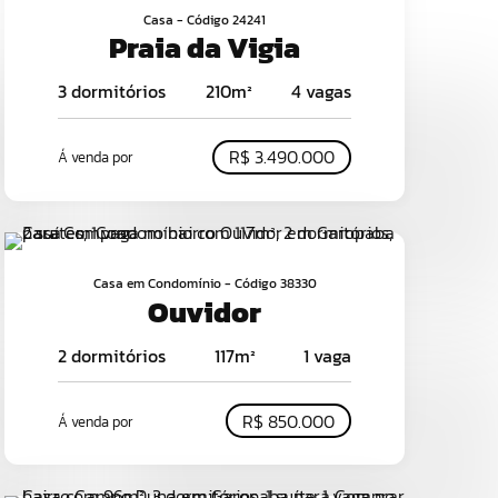
Casa - Código 24241
Praia da Vigia
3 dormitórios
210m²
4 vagas
R$ 3.490.000
Á venda por
Casa em Condomínio - Código 38330
Ouvidor
2 dormitórios
117m²
1 vaga
R$ 850.000
Á venda por