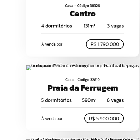
Casa - Código 38326
Centro
4 dormitórios
131m²
3 vagas
R$ 1.790.000
Á venda por
Casa - Código 32819
Praia da Ferrugem
5 dormitórios
590m²
6 vagas
R$ 5.900.000
Á venda por