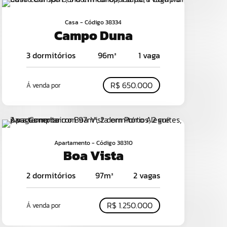
Casa - Código 38334
Campo Duna
3 dormitórios
96m²
1 vaga
R$ 650.000
Á venda por
Apartamento - Código 38310
Boa Vista
2 dormitórios
97m²
2 vagas
R$ 1.250.000
Á venda por