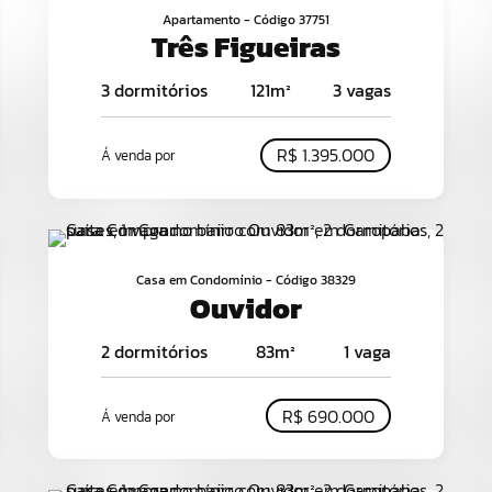
Apartamento - Código 37751
Três Figueiras
3 dormitórios
121m²
3 vagas
R$ 1.395.000
Á venda por
Casa em Condomínio - Código 38329
Ouvidor
2 dormitórios
83m²
1 vaga
R$ 690.000
Á venda por