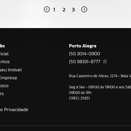
1
2
3
ão
Porto Alegre
icial
(51) 3014-0900
ntos
(51) 98331-8777
seu Imóvel
Rua Casemiro de Abreu, 1274 - Bela V
 Empresa
osco
Seg à Sex - 08h30 às 19h00 e aos Sá
09h00 às 18h
es
CRECI: 25651
de Privacidade