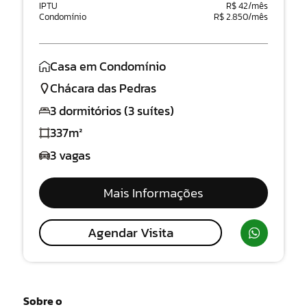
IPTU
R$ 42/mês
Condomínio
R$ 2.850/mês
Casa em Condomínio
Chácara das Pedras
3 dormitórios (3 suítes)
337m²
3 vagas
Mais Informações
Agendar Visita
Sobre o