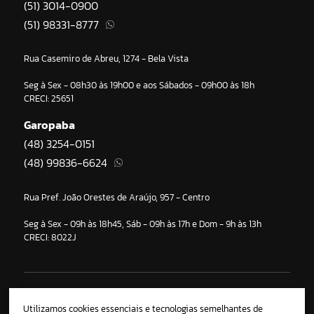
(51) 3014-0900
(51) 98331-8777
Rua Casemiro de Abreu, 1274 - Bela Vista
Seg à Sex - 08h30 às 19h00 e aos Sábados - 09h00 às 18h
CRECI: 25651
Garopaba
(48) 3254-0151
(48) 99836-6624
Rua Pref. João Orestes de Araújo, 957 - Centro
Seg à Sex - 09h às 18h45, Sáb - 09h às 17h e Dom - 9h às 13h
CRECI: 8022J
Cada vez mais inovadora, a Imobiliária Noblesse aposta em tecnologia e
marketing estratégico, para garantir o melhor negócio aos seus clientes,
Utilizamos cookies essenciais e tecnologias semelhantes de