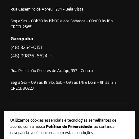
Rua Casemiro de Abreu, 1274 - Bela Vista
Seg à Sex - 08h30 às 19h00 e aos Sábados - 09h00 às 18h
CRECI: 25651
Garopaba
(48) 3254-0151
(48) 99836-6624
Rua Pref. João Orestes de Araújo, 957 - Centro
Seg à Sex - 09h às 18h45, Sáb - 09h às 17h e Dom - 9h às 13h
CRECI: 8022J
Cada vez mais inovadora, a Imobiliária Noblesse aposta em tecnologia e
marketing estratégico, para garantir o melhor negócio aos seus clientes,
Utilizamos cookies essenciais e tecnologias semelhantes de
mantendo os pilares que a consolidaram como uma das grandes marcas
acordo com a nossa
Política de Privacidade
, ao continuar
do mercado imobiliário gaúcho: imóveis impecáveis em localizações
navegando, você concorda com estas condições.
privilegiadas, atendimento personalizado por meio de corretores