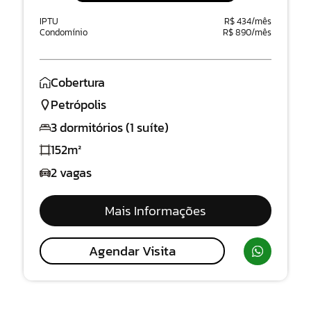
IPTU
R$ 434/mês
Condomínio
R$ 890/mês
Cobertura
Petrópolis
3 dormitórios (1 suíte)
152m²
2 vagas
Mais Informações
Agendar Visita